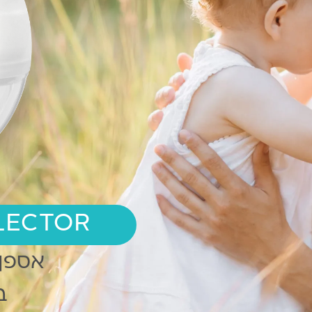
LECTOR
אספן 
ב