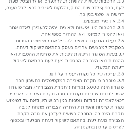
3.3. ההטבות עשויות להשתנות, להתעדכן או להתבטל מעת
לעת, בכפוף לדרישות החוק, והלקוח לא יהיה זכאי לכל טענה,
דרישה או פיצוי בגין כך.
3.4. אין כפל מבצעים.
3.5. ההטבות הינן אישיות ולא ניתן יהיה להעבירן לאדם אחר
ו/או להמירן למזומן ו/או להחזר כספי אחר.
3.6 בעלת המועדון רשאית להגביל את השימוש בהטבות
במקביל למבצעים אחרים בעסק בהתאם לשיקול דעתה.
3.7.בעלת המועדון רשאית לשנות את מדיניות ההטבות ו/או
ההנחות ו/או הצבירה הכספית מעת לעת בהתאם לשיקול
דעתה הבלעדי.
3.8. ערכה של כל נקודה יעמוד על 1 ₪.
3.9. מובהר כי תקרת הצבירה המקסימלית בחשבון חבר
מועדון הינה 5,000 נקודות (“תקרת הצבירה”). חבר מועדון
אשר לזכותו צבורות נקודות בגובה תקרת הצבירה, לא יהיה
זכאי לצבירת נקודות נוספות בגין רכישותיו, וזאת עד למימוש
נקודות קיימות והפחתת היתרה הצבורה מתחת לגובה
תקרת הצבירה. החברה רשאית לעדכן את גובה תקרת
הצבירה מעת לעת, בהתאם לשיקול דעתה הבלעדי ובכפוף
לפרסום עדכון בתקנון זה.