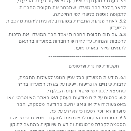
5.1. בעלת המועדון רשאית, על פי שיקול דעתה הבלעדי,
להאריך לכל חבר מועדון שתבחר את תקופת החברות
לתקופה נוספת כלשהי לפי החלטתה.
5.2. לאחר פקיעת החברות במועדון, לא ניתן ליהנות מהטבות
המועדון.
5.3. עם תום תקופת החברות יאבד חבר המועדון את הזכות
להטבות והנחות, עד לחידוש החברות במועדון בהתאם
לתנאים שיהיו באותו מועד.
________________________________________
תקשורת שיווקית ופרסומים
6.1. הודעות המועדון בכל עניין הנוגע לפעילות התכנית,
לרבות שינויים או גריעות, ייעשו על בעלת המועדון בדרך
שתמצא לנכון לפי שיקול דעתה הבלעדי.
6.2. פרסום על לוח מודעות בעסק ו/או באתר האינטרנט ו/או
באמצעות דוא”ל או SMS ייחשב כהודעה מספקת, וחבר
מועדון לא יוכל לטעון כי לא ידע על כך.
6.3. הסכמת הלקוח להצטרפות למועדון ומסירת פרטיו יהוו
הסכמה לקבלת פרסומות והודעות שיווקיות בהתאם לתיקון