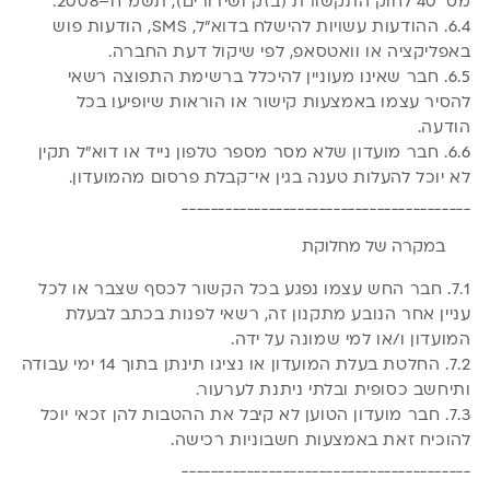
מס’ 40 לחוק התקשורת (בזק ושידורים), תשמ”ח–2008.
6.4. ההודעות עשויות להישלח בדוא”ל, SMS, הודעות פוש
באפליקציה או וואטסאפ, לפי שיקול דעת החברה.
6.5. חבר שאינו מעוניין להיכלל ברשימת התפוצה רשאי
להסיר עצמו באמצעות קישור או הוראות שיופיעו בכל
הודעה.
6.6. חבר מועדון שלא מסר מספר טלפון נייד או דוא”ל תקין
לא יוכל להעלות טענה בגין אי־קבלת פרסום מהמועדון.
________________________________________
במקרה של מחלוקת
7.1. חבר החש עצמו נפגע בכל הקשור לכסף שצבר או לכל
עניין אחר הנובע מתקנון זה, רשאי לפנות בכתב לבעלת
המועדון ו/או למי שמונה על ידה.
7.2. החלטת בעלת המועדון או נציגו תינתן בתוך 14 ימי עבודה
ותיחשב כסופית ובלתי ניתנת לערעור.
7.3. חבר מועדון הטוען לא קיבל את ההטבות להן זכאי יוכל
להוכיח זאת באמצעות חשבוניות רכישה.
________________________________________