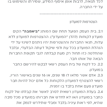
לכל תנאיה, לרבות אופן איסוף המידע, שמירתו והשימוש בו
על ידי החברה.
________________________________________
הצטרפות למועדון
2.1. בית העסק הפועל תחת שם המותג
“ביאמבה”
הקים
מועדון לקוחות (להלן “המועדון”). ההצטרפות למועדון ללא
עלות, תנאי החברות וההצטרפות יהיו ניתנים לשינוי על ידי
הנהלת המועדון בכל עת ולפי שיקול דעתה הבלעדי, ובלבד
שהחלטה כזו תחול רק מעת קבלתה לגבי תקופת החברות
הבאה של אותו חבר.
2.2. כל לקוח של בית העסק רשאי לבקש להירשם כחבר
במועדון.
2.3. אדם אשר מלאו לו 18 שנים, או 16 שנים באישור הוריו,
רשאי להצטרף למועדון הלקוחות כל אדם יכול להיות חבר
מועדון פעם אחת בלבד בו זמנית.
2.4. בעלת המועדון רשאית לסרב לאשר את קבלתו של לקוח
כחבר במועדון ו/או לא לחדש את חברותו במועדון מכל סיבה
שהיא, לפי ראות עיניה בלבד ומבלי שתידרש לנמק את