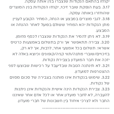
יקוזזו בהתאם הנקודות שנצברו בגין אותה עסקה.
3.17. בעת הנפקת שובר זיכוי, יקוזזו הנקודות בגין המוצרים
שהוחזרו באותה עסקה.
3.18. לגבי מוצרים במבצע או הנחה, המחיר הקובע לעניין
מתן הנקודות יהא המחיר ששולם בפועל לאחר ההנחה או
המבצע.
3.19. לא ניתן להמיר את הנקודות שנצברו לכסף מזומן.
3.20. צבירה תתאפשר אך ורק בתשלום באמצעות כרטיס
אשראי. תשלום בכל אמצעי אחר, לרבות, אך לא רק,
בזיכויים/שוברי מתנה/תווי קניה/קופונים וכיוצא באלה לא
יזכה את חבר המועדון בצבירת נקודות.
3.21. לא תינתנה הטבות שבדיעבד על רכישות שבוצעו לפני
ההצטרפות למועדון.
3.22. שימוש בנקודות אינו מותנה בצבירה של סכום מסוים
של נקודות.
3.23. צבירת הנקודות הינה אישית והנקודות אינן ניתנות
להעברה, לא לחבר מועדון אחר או לכל אדם אחר שאיננו
החבר ולא לצרכי איחוד בין חשבונות של חברי מועדון.
________________________________________