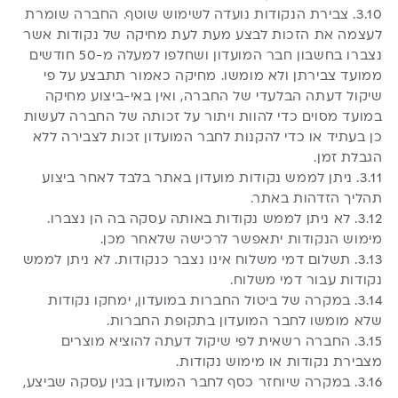
3.10. צבירת הנקודות נועדה לשימוש שוטף. החברה שומרת
לעצמה את הזכות לבצע מעת לעת מחיקה של נקודות אשר
נצברו בחשבון חבר המועדון ושחלפו למעלה מ-50 חודשים
ממועד צבירתן ולא מומשו. מחיקה כאמור תתבצע על פי
שיקול דעתה הבלעדי של החברה, ואין באי-ביצוע מחיקה
במועד מסוים כדי להוות ויתור על זכותה של החברה לעשות
כן בעתיד או כדי להקנות לחבר המועדון זכות לצבירה ללא
הגבלת זמן.
3.11. ניתן לממש נקודות מועדון באתר בלבד לאחר ביצוע
תהליך הזדהות באתר.
3.12. לא ניתן לממש נקודות באותה עסקה בה הן נצברו.
מימוש הנקודות יתאפשר לרכישה שלאחר מכן.
3.13. תשלום דמי משלוח אינו נצבר כנקודות. לא ניתן לממש
נקודות עבור דמי משלוח.
3.14. במקרה של ביטול החברות במועדון, ימחקו נקודות
שלא מומשו לחבר המועדון בתקופת החברות.
3.15. החברה רשאית לפי שיקול דעתה להוציא מוצרים
מצבירת נקודות או מימוש נקודות.
3.16. במקרה שיוחזר כסף לחבר המועדון בגין עסקה שביצע,