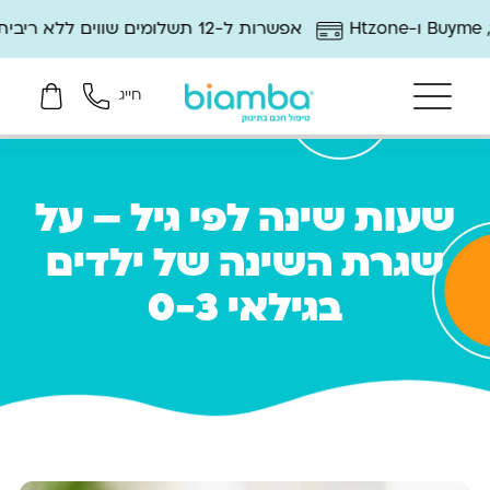
אפשרות ל-12 תשלומים שווים ללא ריבית
חייג
שעות שינה לפי גיל – על
שגרת השינה של ילדים
בגילאי 0-3