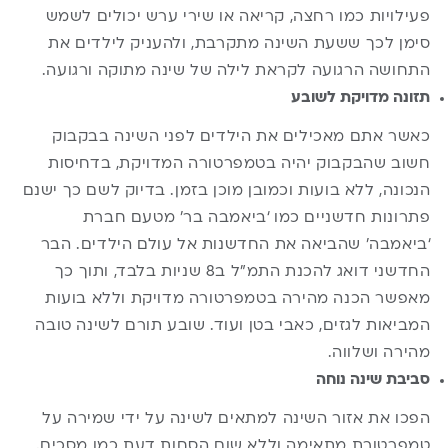
פעילויות כמו רחצה, קריאה או שירי ערש יכולים לשמש
סימן לכך ששעת השינה מתקרבת, ולהעניק לילדים את
התחושה הרגועה לקראת לילה של שינה מתוקה ורגועה.
תזונה מדויקת לשובע
כאשר אתם מאכילים את הילדים לפני השינה בבקבוק
חשוב שהבקבוק יהיה בטמפרטורה המדויקת, בדחיסות
הנכונה, ללא בועות וכמובן מוכן בזמן. בדיוק לשם כך ישנם
פתרונות חדשניים כמו ‘ביאמבה בר’ מטעם חברת
‘ביאמבה’ שהביאה את החדשנות אל עולם הילדים. הבר
החדשני דואג להכנת התמ”ל ב8 שניות בלבד, ותוך כך
מאפשר הכנה מהירה בטמפרטורה מדויקת וללא בועות
המביאות לגזים, כאבי בטן ועוד. שובע תורם לשינה טובה
מהירה ושלווה.
סביבת שינה נוחה
הפכו את אזור השינה למתאים לשינה על ידי שמירה על
טמפרטורת מתאימה וללא שום הסחות דעת כמו מסכים,