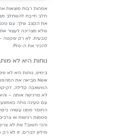
אמהות רבות מוצאות את ע
את הקצב שלך. עם טכנו
שלא מצריכה לעצור את
טבעית. לא רק שקטה – 
להכיר את ה-Pro.
נוחות היא לא מותר
New מביאה את המהפכה של ממשק משתמש קליל ועיצוב שמתחבר לגוף בצורה כמעט בלתי מורגשת.
לא מרגישה אותה – והי
עם טעינה נוחה באמצעות כבל Type-C ומיכל משודרג של 180 מ”ל – אין צורך להתפש
החומר ממנו עשויה כיפת
פטמות רגישות או צרכים 
והכי חשוב? את לא צריכ
מיליון דברים. זו לא רק ח