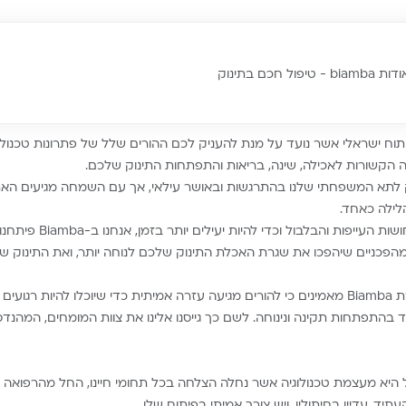
ת biamba - טיפול חכם בתינוק
ותג ופיתוח ישראלי אשר נועד על מנת להעניק לכם ההורים שלל של פתרונות טכנו
הקשורות לאכילה, שינה, בריאות והתפתחות התינוק שלכם.
 לתא המשפחתי שלנו בהתרגשות ובאושר עילאי, אך עם השמחה מגיעים האת
לילה כאחד.
על מנת להקל על תחושות העייפות ו
 ומהפכניים שיהפכו את שגרת האכלת התינוק שלכם לנוחה יותר, ואת התינוק ש
Biamba אנחנו בחברת Biamba מאמינים כי להורים מגיעה עזרה אמיתית כדי שיוכלו להיות ר
בהתפתחות תקינה ונינוחה. לשם כך גייסנו אלינו את צוות המומחים, המהנד
ל היא מעצמת טכנולוגיה אשר נחלה הצלחה בכל תחומי חיינו, החל מהרפואה 
תיד, עדיין בחיתוליו, ויש צורך אמיתי בפיתוח שלו.