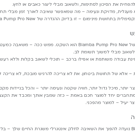
להפחית את הסיכון לסתימות, ולשאוב מבלי ליצור כאבים או לחץ.
מעגלית, מדויקת ונעימה – מה שמאפשר שאיבה לאורך זמן מבלי תחוש
בתחושת מינימום – זו בדיוק ההגדרה של Biamba Pump Pro New.
ש
אחד היתרונות הגדולים של Biamba Pump Pro New הוא השקט. ממש ככה 
שאוב מבלי למשוך תשומת לב.
ינת עבודה משותפת או אפילו ברכב – תוכלי לשאוב בקלות וללא רעש
ות – אלא של תחושת ביטחון. את לא צריכה להרגיש מובכת, לא צריכה 
 יותר, מיכל גדול יותר, חוויה שקטה ונעימה יותר – והכל בניידות מקס
תחברים יחד למוצר חכם באמת – כזה שמבין אותך ומכבד את הקצב
צר יעיל – למוצר מהפכני.
ה
Biamba Pump Pro New נועדה להפוך את השאיבה לחלק אינטגרלי משגרת החיים שלך – 