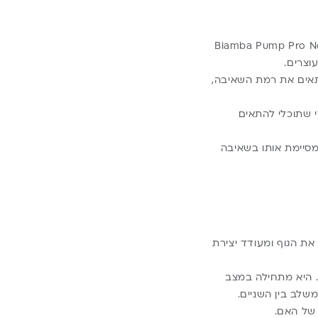
 פנויות – את יכולה להכין ארוחת בוקר, להרים את התינוק או פשוט לנוח רגע. Biamba Pump Pro New
וצרים.
 LED נוח וברור – את יכולה להתאים את רמת השאיבה,
מה בכל אחד מהם, כדי שתוכלי להתאים
מסיימת אותו בשאיבה
ת הגוף ומעודד יצירת
תינוק. היא מתחילה במצב
שלב בין השניים.
של האם.