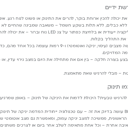
שת ידיים
כשהידיים שלך
 ללא כבלים, ללא תלות בשקע חשמל – משאבה שמבינה שהחיים לא ע
עם שליטה חכמה באפליקציה ייעודית או בלחיצת כפתור על צג
 את התהליך בקלות.
המשאבה מצוידת בשלושה מצבים (עיסוי, יניקה ואוטומטי) ו-9 רמות עוצ
ה המדויקים.
ע בצורה חלקה – בין אם את מתחילה את היום במצב גירוי עדין, או 
לטת – מבלי להרגיש שאת מתאמצת.
ו תינוק
רגיש טבעית? היכולת לדמות את היניקה של תינוק – באופן שמרגיע א
Biamba Pump Pro New עושה בדיוק את זה – עם טכנולוגיה ייחודית המדמה יניקה של 
 הראשונית, ממשיכה למצב יניקה עמוק, ומאפשרת גם מצב אוטומטי שמ
שאיבה אחרת – וכל אחת מתאימה לשלב אחר ביום או לצרכים משתנים 