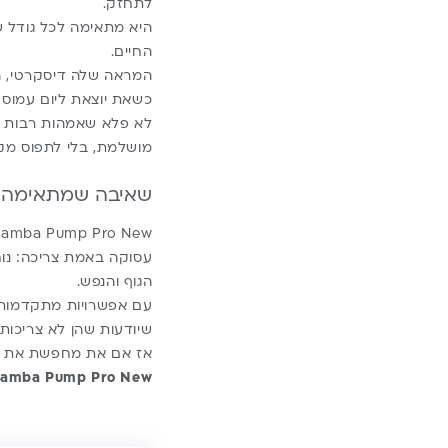
לתחזק.
היא מתאימה לכל גודל 
החיים.
המראה שלה דיסקרטי, העיצוב Slim, וכל פרט בה משדר איכות ואסתטיקה – אפילו כשמ
כשאת יוצאת ליום עמוס 
לא פלא שאמהות רבות מר
מושלמת, בלי לתפוס מקו
שאיבה שמתאימה 
עסוקה באמת צריכה: נוח
הגוף והנפש.
עם אפשרויות מתקדמות,
שיודעות שהן לא צריכות
אז אם את מחפשת את המ
Biamba Pump Pro New מחכה ל