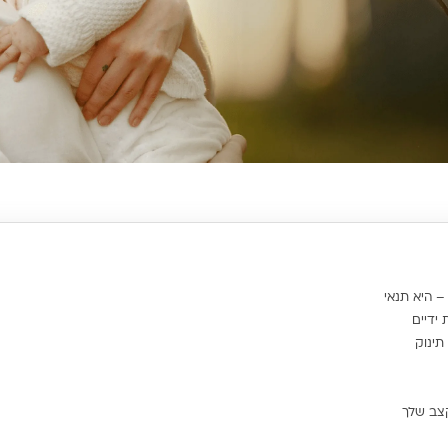
– היא תנאי
ידיים
תינוק
צב שלך