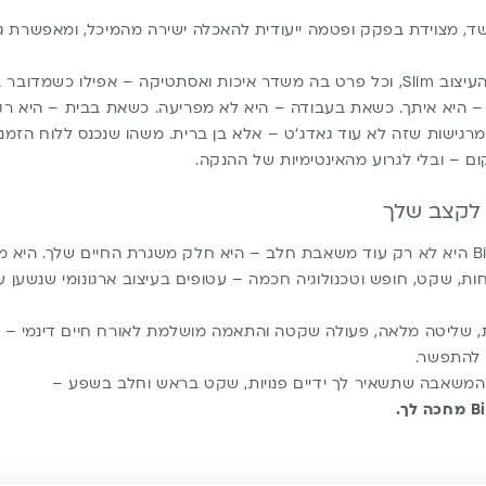
שד, מצוידת בפקק ופטמה ייעודית להאכלה ישירה מהמיכל, ומאפשרת 
דובר בפריט פונקציונלי.
– היא איתך. כשאת בעבודה – היא לא מפריעה. כשאת בבית – היא רק
גישות שזה לא עוד גאדג’ט – אלא בן ברית. משהו שנכנס ללוח הזמני
ם – ובלי לגרוע מהאינטימיות של ההנקה.
לקצב שלך
Biamba Pump Pro New היא לא רק עוד משאבת חלב – היא חלק משגרת החיים שלך.
ות, שקט, חופש וטכנולוגיה חכמה – עטופים בעיצוב ארגונומי שנשען 
 שליטה מלאה, פעולה שקטה והתאמה מושלמת לאורח חיים דינמי – ה
 להתפשר.
שאבה שתשאיר לך ידיים פנויות, שקט בראש וחלב בשפע –
ך.