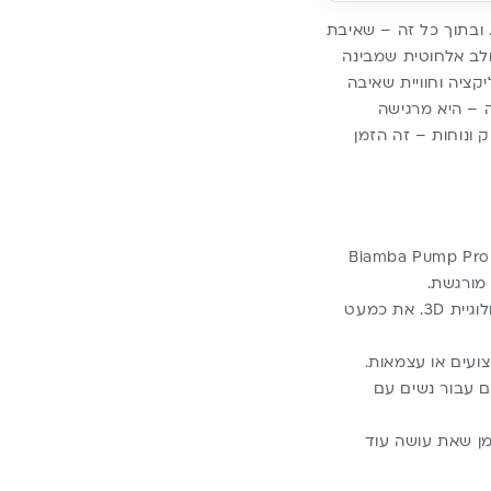
 ובתוך כל זה – שאיבת
נסת לתמונה Biamba Pump Pro New – משאבת חלב אלחוטית שמבינה
ציה וחוויית שאיבה
 – היא מרגישה
ונוחות – זה הזמן
בימינו, נוחות היא לא פינוק – היא צורך בסיסי. במיוחד עבור אמהות שמנהלות לוח זמנים צפוף. Biamba Pump Pro
המשאבה קלילה, דקיקה, ויושבת על החזה בצורה טבעית בזכות עיצוב ארגונומי מתקדם בטכנולוגיית 3D. את כמעט
ם עבור נשים עם
מן שאת עושה עוד