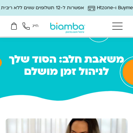
אפשרות ל-12 תשלומים שווים ללא ריבית
12 חודשי אחר
חייג
משאבת חלב: הסוד שלך
לניהול זמן מושלם