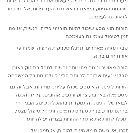
מערכת תמיכה חזקה יכולה לעשות את כל ההבדל. למרות
שרווחת התינוק נמצאת בראש סדר העדיפויות, אל תשכחו
לדאוג גם לעצמכם.
הורות הוא מסע שיכול להיות תובעני פיזית ורגשית, אז פנו
זמן לטיפול עצמי גם בעצמכם.
קבלו עזרה מאחרים, תרגלו טכניקות הרפיה ושמרו על
אורח חיים בריא.
הורה מאושר ונינוח פנוי יותר נפשית לטפל בתינוק באופן
סבלני ונעים שתורם לרווחת התינוק ולרווחת כל המשפחה.
הורות לתינוק היא מסע שכולו עליות ומורדות, אבל זה גם
מסע מלא באהבה, צחוק ורגעים אהובים. על ידי הכנה
לבואו של התינוק, התמקדות בהאכלה, שינה, אבני דרך
בהתפתחות, בניית מערכת תמיכה ותרגול טיפול עצמי,
תוכלו לחוות את אתגרי ההורות בצורה יעילה יותר.
זכרו, אין גישה ח משמעית להורות, אז סמכו על