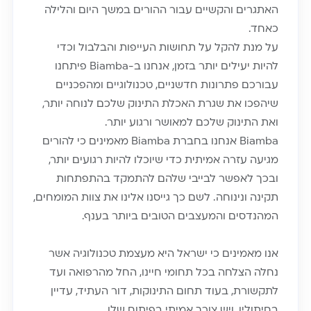
האתגרים והקשיים עבור ההורים במשך היום והלילה
כאחד.
על מנת להקל על תחושות העייפות והבלבול וכדי
להיות יעילים יותר בזמן, אנחנו ב-Biamba פיתחנו
עבורכם פתרונות חדשניים, טכנולוגיים ומהפכניים
שיהפכו את שגרת האכלת התינוק שלכם לנוחה יותר,
ואת התינוק שלכם למאושר ורגוע יותר.
Biamba אנחנו בחברת Biamba מאמינים כי להורים
מגיעה עזרה אמיתית כדי שיוכלו להיות רגועים יותר,
ובכך לאפשר לבייבי שלהם להתמקד בהתפתחות
תקינה ונינוחה. לשם כך גייסנו אלינו את צוות המומחים,
המהנדסים והמעצבים הטובים ביותר בענף.
אנו מאמינים כי ישראל היא מעצמת טכנולוגיה אשר
נחלה הצלחה בכל תחומי חיינו, החל מהרפואה ועד
לתקשורת, בעוד תחום התינוקות, דור העתיד, עדיין
בחיתוליו, ויש צורך אמיתי בפיתוח שלו.