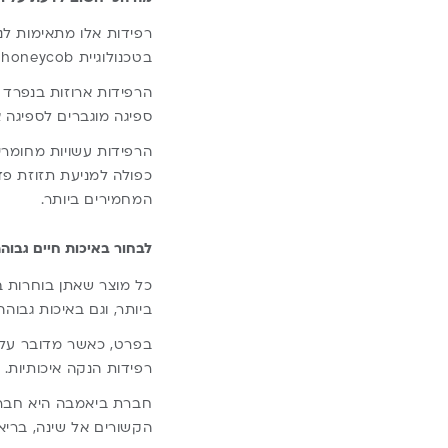
רפידות אלו מתאימות לנ
בטכנולוגיית soft honeycob.
הרפידות ארוזות בנפרד ו
ספיגה מוגברים לספיגה א
הרפידות עשויות מחומרים
כפולה למניעת תזוזת פד
המחמירים ביותר.
לבחור באיכות חיים גבוהה
כל מוצר שאתן בוחרות בי
ביותר, וגם באיכות גבוהה
בפרט, כאשר מדובר על מו
רפידות הנקה איכותיות.
חברת
ביאמבה
היא חברה
הקשורים אל שינה, בריא