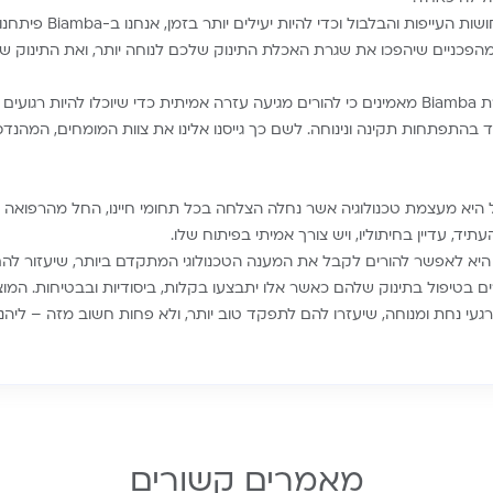
על מנת להקל על תחושות העייפות ו
 ומהפכניים שיהפכו את שגרת האכלת התינוק שלכם לנוחה יותר, ואת התינוק ש
Biamba אנחנו בחברת Biamba מאמינים כי להורים מגיעה עזרה אמיתית כדי שיוכלו להיות ר
בהתפתחות תקינה ונינוחה. לשם כך גייסנו אלינו את צוות המומחים, המהנד
ל היא מעצמת טכנולוגיה אשר נחלה הצלחה בכל תחומי חיינו, החל מהרפואה 
תיד, עדיין בחיתוליו, ויש צורך אמיתי בפיתוח שלו.
 היא לאפשר להורים לקבל את המענה הטכנולוגי המתקדם ביותר, שיעזור ל
ם בטיפול בתינוק שלהם כאשר אלו יתבצעו בקלות, ביסודיות ובבטיחות. המוצר
עי נחת ומנוחה, שיעזרו להם לתפקד טוב יותר, ולא פחות חשוב מזה – ליהנות
מאמרים קשורים