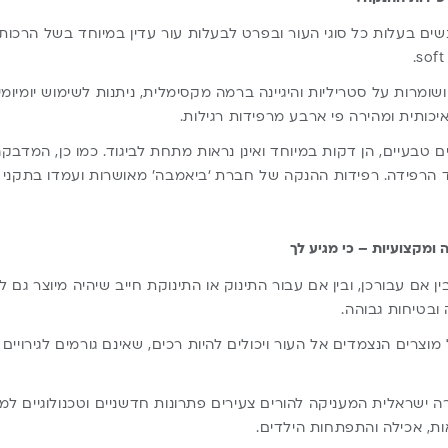
שים בעלות כל סוגי העור ובפרט לבעלות עור עדין במיוחד בשל הרכות 
שומרות על סטריליות והיגיינה ברמה מקסימלית, ניתנות לשימוש יומיומי
יכותית ומהירה פי ארבע מרפידות רגילות.
 טבעיים, הן דקות במיוחד ואינן נראות מתחת לביגוד. כמו כן, המדבק
 הרפידה. רפידות ההנקה של חברת ‘ביאמבה’ מאושרות ועמדו בתקני 
 ומקצועיות – כי מגיע לך
ן אם עבורכן, ובין אם עבור התינוק או התינוקת חייב שיהיה מיוצר גם
 ובטיחות גבוהה.
צרים הנצמדים אל העור ויכולים להיות רכים, שאינם גורמים לגירויים 
 ישראלית המעניקה להורים צעירים פתרונות חדשניים וטכנולוגיים למגו
ות, אכילה והתפתחות הילדים.