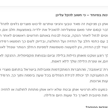
כות במיוחד – כי חשוב להקל עליכן
אתן כן מניקות זה מאד טבעי והגיוני שתרצו לרכוש מוצרים נלווים לתה
 דבר קסום יותר מאם שמצליחה להאכיל את ילדיה באמצעות חלב אם, 
וטים לנזול לאחר הנקה, ובטח לבטח באותם חודשים ראשונים לאחר הליד
 עם כתמי חלב על החזיה ועל החולצה, ובדיוק לשם כך הומצאו רפידות
שד לבין החזיה, והן למעשה משמשות לספיגת החלב הנותר שנוזל לאח
 רוגע ושקט מאותן נזילות בלילה וביום ובנוחות מקסימלית. ההנקה לא
ום, או שגרת הלילה שלך ללא דאגות.
 ‘ביאמבה’, מהחברות המתקדמות ומובילות בישראל בתחום מוצרי טיפ
ית D3 החדשנית המעניקה לך יכולת לכידת הנוזלים בכל שעה ביממה ותוך כך, הרפ
ות ארוכות.
כמעט ולא תרגישי אותן ובטח שלא יראו אותן מתחת לחולצה או לחזיה 
חות מיטבית לאורך כל שעות היום והלילה.
פידות ההנקה?