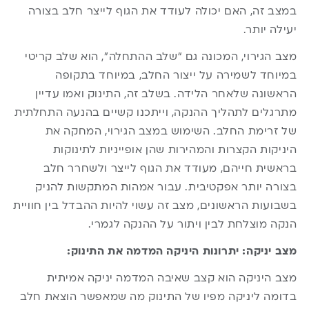
במצב זה, האם יכולה לעודד את הגוף לייצר חלב בצורה
יעילה יותר.
מצב הגירוי, המכונה גם “שלב ההתחלה”, הוא שלב קריטי
במיוחד לשמירה על ייצור החלב, במיוחד בתקופה
הראשונה שלאחר הלידה. בשלב זה, התינוק ואמו עדיין
מתרגלים לתהליך ההנקה, וייתכנו קשיים בהנעה התחלתית
של זרימת החלב. השימוש במצב הגירוי, המחקה את
היניקות הקצרות והמהירות שהן אופייניות לתינוקות
בראשית חייהם, מעודד את הגוף לייצר ולשחרר חלב
בצורה יותר אפקטיבית. עבור אמהות המתקשות להניק
בשבועות הראשונים, מצב זה עשוי להיות ההבדל בין חוויית
הנקה מוצלחת לבין ויתור על ההנקה לגמרי.
מצב יניקה: יתרונות היניקה המדמה את התינוק:
מצב היניקה הוא קצב שאיבה המדמה יניקה אמיתית
בדומה ליניקה מפיו של התינוק מה שמאפשר הוצאת חלב