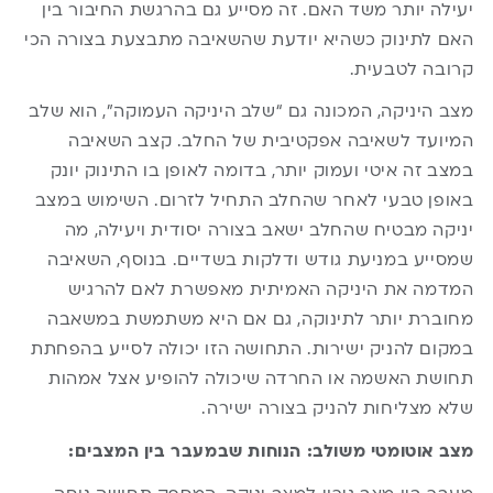
יעילה יותר משד האם. זה מסייע גם בהרגשת החיבור בין
האם לתינוק כשהיא יודעת שהשאיבה מתבצעת בצורה הכי
קרובה לטבעית.
מצב היניקה, המכונה גם “שלב היניקה העמוקה”, הוא שלב
המיועד לשאיבה אפקטיבית של החלב. קצב השאיבה
במצב זה איטי ועמוק יותר, בדומה לאופן בו התינוק יונק
באופן טבעי לאחר שהחלב התחיל לזרום. השימוש במצב
יניקה מבטיח שהחלב ישאב בצורה יסודית ויעילה, מה
שמסייע במניעת גודש ודלקות בשדיים. בנוסף, השאיבה
המדמה את היניקה האמיתית מאפשרת לאם להרגיש
מחוברת יותר לתינוקה, גם אם היא משתמשת במשאבה
במקום להניק ישירות. התחושה הזו יכולה לסייע בהפחתת
תחושת האשמה או החרדה שיכולה להופיע אצל אמהות
שלא מצליחות להניק בצורה ישירה.
מצב אוטומטי משולב: הנוחות שבמעבר בין המצבים: