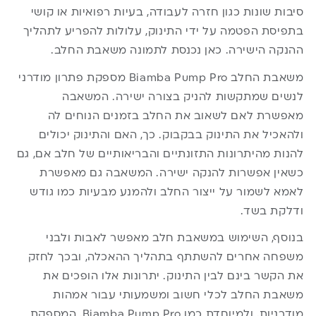
סיבות שונות כגון חזרה לעבודה, בעיות רפואיות או קושי
בתפיסת הפטמה על ידי התינוק, עלולות להפריע לתהליך
ההנקה הישירה. כאן נכנסת לתמונה משאבת החלב.
משאבת החלב Biamba Pump Pro מספקת פתרון מודרני
לנשים שמתקשות להניק בצורה ישירה. המשאבה
מאפשרת לאם לשאוב את החלב בזמנים הנוחים לה
ולהאכיל את התינוק בבקבוק. כך, האם והתינוק יכולים
להנות מהיתרונות התזונתיים והבריאותיים של חלב אם, גם
כשאין אפשרות להנקה ישירה. המשאבה גם מאפשרת
לאמא לשמור על ייצור החלב ולהמנע מבעיות כמו גודש
ודלקת בשד.
בנוסף, השימוש במשאבת חלב מאפשר לאבות ולבני
משפחה אחרים להשתתף בתהליך ההאכלה, ובכך לחזק
את הקשר בינם לבין התינוק. יתרונות אלו הופכים את
משאבת החלב לכלי חשוב ומשמעותי עבור אמהות
מודרניות, ולמיוחדת כמו Biamba Pump Pro, המספקת