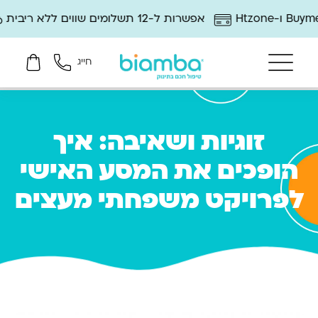
אפשרות ל-12 תשלומים שווים ללא ריבית
12 חודשי אחריות ושירות לקוח
חייג
זוגיות ושאיבה: איך
הופכים את המסע האישי
לפרויקט משפחתי מעצים