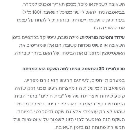
השאובה לשקית או מיכל, מסמן תאריך ומכניס למקרר.
בביאמבה ניתן להאכיל ישר ממיכל השאיבה (180 מ”ל)
בעזרת פקק ופטמה ייעודית, ובן הזוג יכול לקחת על עצמו
את ההאכלה הזו.
עידוד ותמיכה מוראלית:
מילה טובה, עיסוי קל בכתפיים בזמן
השאיבה או פשוט נוכחות קשובה, הם אלו שמזרימים את
האוקסיטוצין ומחזקים את הביטחון של האם בדרך שבחרה.
טכנולוגיית 3D והתאמה זוגית: למה השקט הוא המפתח
במערכות יחסים, לעיתים הרעש הוא גורם מפריע.
המשאבות המיושנות היו מייצרות רעש מכני חזק שהיה
קוטע שיחות ויוצר תחושה של “בית חולים” בתוך הבית.
המומחיות של ביאמבה באה לידי ביטוי ביצירת מכשיר
שהוא לא רק עוצמתי אלא גם שקט ודיסקרטי במיוחד.
השקט הזה מאפשר לבני הזוג לשמור על אינטימיות ועל
תקשורת פתוחה גם בזמן השאיבה.