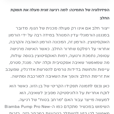
הפיזיולוגיה של התמיכה: למה רגיעה זוגית מעלה את תפוקת
החלב
ייצור חלב אם אינו רק פעולה מכנית של הגוף. מדובר
במנגנון הורמונלי עדין המנוהל במידה רבה על ידי הורמון
האוקסיטוצין. הורמון זה, המכונה הורמון האהבה והקרבה,
אחראי על רפלקס שחרור החלב. כאשר האישה מרגישה
עטופה, נתמכת ורגועה, רמות האוקסיטוצין בגופה עולות,
מה שמאפשר שאיבה אפקטיבית וקלה יותר. מנגד, סטרס,
עייפות ותחושת בדידות גורמים להפרשת אדרנלין, שמעכב
את זרימת החלב והופך את השאיבה למורכבת ומתישה.
כאן נכנס לתמונה תפקידו הקריטי של בן הזוג. כאשר הוא
לוקח אחריות על הלוגיסטיקה מסביב לשאיבה, הוא
למעשה מייצר עבור האם “מרחב בטוח” של רגיעה.
השימוש במכשיר מתקדם כמו ה-Biamba Pump Pro New
מאפשר לבן הזוג להשתלב בטבעיות במרחב הזה. בזכות