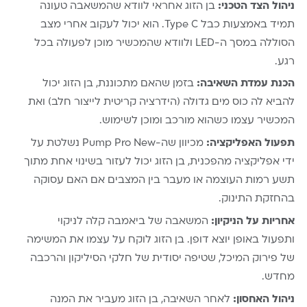
ניהול הצד הטכני:
בן הזוג אחראי לוודא שהמשאבה טעונה
תמיד באמצעות כבל Type C. הוא יכול לעקוב אחרי מצב
הסוללה במסך ה-LED ולוודא שהמכשיר מוכן לפעולה בכל
רגע.
הכנת עמדת השאיבה:
בזמן שהאם מתכוננת, בן הזוג יכול
להביא לה כוס מים גדולה (הידרציה קריטית לייצור חלב) ואת
המכשיר עצמו כשהוא מורכב ומוכן לשימוש.
תפעול האפליקציה:
מכיוון שה-Pump Pro New נשלטת על
ידי אפליקציה מהפכנית, בן הזוג יכול לעזור בשינוי אחת מתוך
תשע רמות העוצמה או מעבר בין המצבים אם האם עסוקה
בהחזקת התינוק.
אחריות על הניקיון:
המשאבה של ביאמבה קלה לניקוי
ותפעול באופן יוצא דופן. בן הזוג לוקח על עצמו את המשימה
של פירוק המיכל, שטיפה יסודית של חלקי הסיליקון והרכבה
מחדש.
ניהול האחסון:
לאחר השאיבה, בן הזוג מעביר את המנה