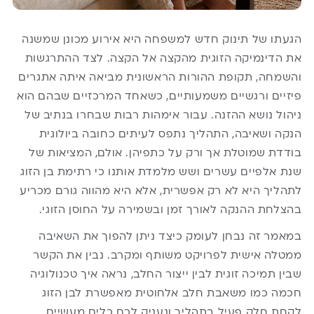
הגעתו של תינוק חדש למשפחה היא אירוע מכונן שמשנה
את הדינמיקה הזוגית מהקצה אל הקצה. לצד ההתרגשות
והשמחה, תקופת ההורות הראשונית מביאה איתה אתגרים
פיזיים ורגשיים משמעותיים, כשאחד המרכזיים שבהם הוא
ניהול נושא ההזנה. עבור אימהות רבות שבחרו בנתיב של
הנקה ושאיבה, התהליך נתפס לעיתים כחובה ביולוגית
בודדת שמוטלת אך ורק על כתפיהן. אולם, המציאות של
שנת אלפיים עשרים ושש מלמדת אותנו כי רתימת בן הזוג
לתהליך היא לא רק אפשרית, אלא היא מהווה גורם מכריע
בהצלחת ההנקה לאורך זמן ובשמירה על החוסן הזוגי.
במאמר זה נבחן לעומק כיצד ניתן להפוך את השאיבה
ממטלה אישית לפרויקט משותף ומקרב. נבין את הקשר
שבין תמיכה זוגית לבין ייצור החלב, נראה איך טכנולוגיה
חכמה כמו
משאבת חלב
אלחוטית מאפשרת לבן הזוג
לקחת חלק פעיל בתהליך ונעניק לכם כלים מעשיים