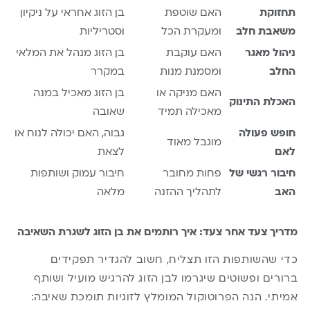
תחזוקת
האם שוטפת
בן הזוג אחראי על ניקיון
משאבת חלב
ומעקרת הכל
וסטריליות
ניהול מאגר
האם עוקבת
בן הזוג מנהל את המלאי
החלב
ומסמנת מנות
במקרר
האם מניקה או
בן הזוג מאכיל במנה
האכלת התינוק
מאכילה תמיד
שאובה
חופש פעולה
גבוה, האם יכולה לנוח או
מוגבל מאוד
לאם
לצאת
חיבור רגשי של
פחות מחובר
חיבור עמוק ושותפות
האב
לתהליך ההזנה
מלאה
מדריך צעד אחר צעד: איך רותמים את בן הזוג לשגרת השאיבה
כדי שהשותפות הזו תצליח, חשוב להגדיר תפקידים
ברורים ופשוטים שיגרמו לבן הזוג להרגיש מועיל ושותף
אמיתי. הנה הפרוטוקול המומלץ לזוגיות תומכת שאיבה: