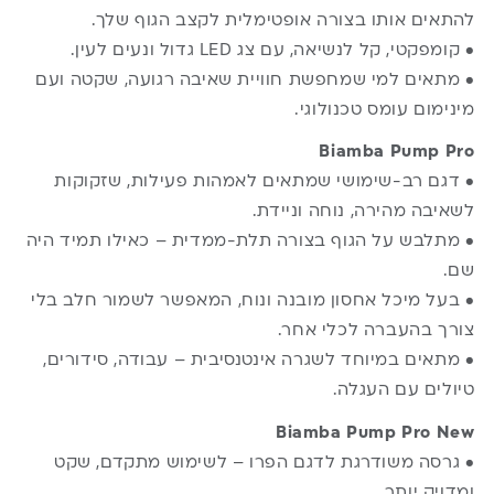
להתאים אותו בצורה אופטימלית לקצב הגוף שלך.
• קומפקטי, קל לנשיאה, עם צג LED גדול ונעים לעין.
• מתאים למי שמחפשת חוויית שאיבה רגועה, שקטה ועם
מינימום עומס טכנולוגי.
Biamba Pump Pro
• דגם רב-שימושי שמתאים לאמהות פעילות, שזקוקות
לשאיבה מהירה, נוחה וניידת.
• מתלבש על הגוף בצורה תלת-ממדית – כאילו תמיד היה
שם.
• בעל מיכל אחסון מובנה ונוח, המאפשר לשמור חלב בלי
צורך בהעברה לכלי אחר.
• מתאים במיוחד לשגרה אינטנסיבית – עבודה, סידורים,
טיולים עם העגלה.
Biamba Pump Pro New
• גרסה משודרגת לדגם הפרו – לשימוש מתקדם, שקט
ומדויק יותר.