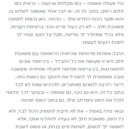
וכל פעולה פשוטה – כמו מקלחת או קפה – נראית כמו
חלום רחוק. בתוך כל זה, יש דבר אחד שאפשר לשלוט בו,
והוא מקור הכוח החדש שלך – ההזנה. כאן נכנסת לתמונה
משאבת חלב – לא רק כעוד פריט טכני ברשימת הקניות,
אלא ככלי שמחזיר לך שליטה, מקל על הגוף, ועוזר לך
לפנות רגעים לעצמך.
הרבה אמהות מדווחות שהחוויה הראשונה עם משאבת
חלב היא זו שעושה את כל ההבדל – בין חוסר אונים
להתארגנות, בין עייפות מתישה להקלה אמיתית. משאבה
טובה מאפשרת לך להאכיל את תינוקך גם כשאת נחה,
לייצר רזרבה לזמנים מאתגרים, ולהרגיש שאת לא לבד
בתוך כל זה. היא גם גיבוי, גם שותפה – ובעיקר דרך חדשה
לנהל את הזמן והמרחב שלך, גם בתוך כאוס יומיומי.
ובואי נודה באמת – את לא חייבת להספיק הכול לבד, ולא
כל הזמן.
משאבת חלב
לא נועדה להחליף אותך, אלא
לאפשר לך לנשום, לשתות מים בנחת, או פשוט לשבת