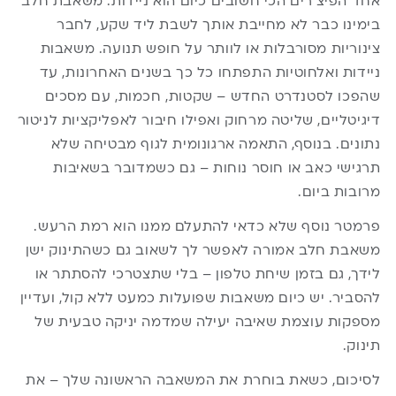
אחד הפיצ’רים הכי חשובים כיום הוא ניידות. משאבת חלב
בימינו כבר לא מחייבת אותך לשבת ליד שקע, לחבר
צינוריות מסורבלות או לוותר על חופש תנועה. משאבות
ניידות ואלחוטיות התפתחו כל כך בשנים האחרונות, עד
שהפכו לסטנדרט החדש – שקטות, חכמות, עם מסכים
דיגיטליים, שליטה מרחוק ואפילו חיבור לאפליקציות לניטור
נתונים. בנוסף, התאמה ארגונומית לגוף מבטיחה שלא
תרגישי כאב או חוסר נוחות – גם כשמדובר בשאיבות
מרובות ביום.
פרמטר נוסף שלא כדאי להתעלם ממנו הוא רמת הרעש.
משאבת חלב אמורה לאפשר לך לשאוב גם כשהתינוק ישן
לידך, גם בזמן שיחת טלפון – בלי שתצטרכי להסתתר או
להסביר. יש כיום משאבות שפועלות כמעט ללא קול, ועדיין
מספקות עוצמת שאיבה יעילה שמדמה יניקה טבעית של
תינוק.
לסיכום, כשאת בוחרת את המשאבה הראשונה שלך – את