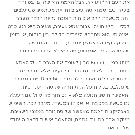
את העבודה” ותו לא. אבל האמת היא שהיום, במיוחד
בעידן שבו טכנולוגיה, עיצוב וחוויית משתמש משתלבים
יחד, משאבת חלב איכותית הופכת להיות הרבה מעבר
לכלי – היא חוויה. עבור אמא צעירה, שאיבה היא רגע פרטי
ואינטימי. הוא מתרחש לעיתים בלילה, בין הנקות, או בזמן
הפסקה קצרה באמצע יום סוער – ולכן התחושה
שהמשאבה מותאמת ונעימה היא לא פחות מהכרחית.
מותג כמו Biamba מבין לעומק את הצרכים של האמא
המודרנית – לא רק מבחינת ביצועים, אלא גם ברמת
התחושה. כל משאבת חלב מבית Biamba מתוכננת כך
שתתלבש בקלות על הגוף, תהיה שקטה, דיסקרטית,
ותאפשר חופש תנועה מלא – גם תוך כדי טיול עם העגלה,
גם כשאת במטבח, או אפילו במשרד. מעבר לכך, השימוש
באפליקציה חכמה מאפשר שליטה נוחה במצבי השאיבה,
מעקב אחר כמויות וזמנים, והתאמה אישית לקצב הייחודי
של כל אחת.