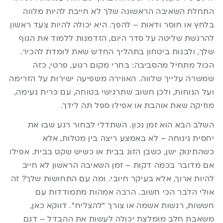
התחלת השאיבה הראשונה שלך לא חייבת להיות מלווה
בלחץ או חוסר ודאות – להפך. היא יכולה להיות צעד ראשון
להרגשת שליטה על סדר היום, הזדמנות ללמוד את הגוף
שלך, ולבנות ביטחון בתהליך החדש שאת לומדת להכיר.
הכול מתחיל מהסביבה: בחרי מקום רגוע, פרטי, כזה
שמשרה עלייך שלווה. האווירה משפיעה ישירות על הזרימה
ועל הנוחות, ולכן חשוב שתרגישי בטוחה, עם כרית נעימה,
מוזיקה שאת אוהבת או אפילו ספל תה לידך.
השלב הבא הוא זמן נכון. השתדלי לבחור רגע שבו את
יחסית נינוחה – לא באמצע ריצה בין מטלות, אלא
כשהתינוק ישן, כשבן הזוג בבית או כשיש שקט בבית. אפילו
אם מדובר בכמה דקות – זמן השאיבה הראשון לא חייב
להיות ארוך, אלא בעיקר חיובי. ומה עם התחושות שלך? זה
אולי הדבר הכי חשוב. הרבה אמהות מתמודדות עם
חששות, רגשות אשמה או צורך “להצליח”. דווקא כאן,
משאבת חלב מומלצת יכולה לעשות את ההבדל – דגם