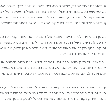
 בהגברת ייצור החלב, במיוחד במצבים בהם יש צורך בכך. כאשר האמ
ת, השימוש במשאבת חלב יכול להיות הפתרון המושלם לשמירה על ייצ
 שהוא זקוק לו. הקפדה על שאיבת חלב באופן סדיר, גם כאשר האם אינה
ייצור החלב ומונעת ירידה בתפוקת החלב שעלולה להתרחש כתוצאה
פן קבוע ניתן לסייע בייצור מוגבר של חלב, כך שהתינוק יקבל את כל
 פעולת היניקה של התינוק ומגרה את השד לייצר חלב נוסף. כאשר 
הנקה, הגוף מקבל את האות להמשיך ולייצר חלב באופן סדיר, מה שמ
הנחוצים לו להתפתחות בריאה.
אמא להחזיק מלאי חלב זמין למקרה של שינויים בלוח הזמנים או במ
 בסדר היום של האם, או אם היא נתקלת במצב חירום שאינו מאפשר לה
וק את חלב אם שהיא שאבה ושמרה מראש. זה מבטיח שהתינוק לא יי
גם במצבים בהם האם חווה קשיים בייצור חלב מסיבות פיזיולוגיות, כמ
 יכולה לעזור להגביר את ייצור החלב על ידי גירוי השד להמשיך לפעול ו
הם התינוק זקוק ליותר חלב ממה שהשד מסוגל לספק באופן ישיר.