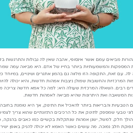
רות מביאים עמם אושר אינסופי, אהבה שאין לה גבולות והתרגשות בלתי
ת המספקות והמשמעותיות ביותר בחייו של אדם. היא מביאה עמה שמ
לה. עם זאת, התקופה הזו מלווה גם בהמון אתגרים ושינויים, במיוחד 
 המרכזיות והחשובות שמולן ניצבות אמהות חדשות, והיא יכולה להיו
רים רבים. השאלה המרכזית שעולה היא: למה כל אמא חדשה צריכה
בות המשאבה ואת היתרונות שהיא מביאה לאמהות חדשות.
הטבעיות והבריאות ביותר להאכיל את התינוק, אך היא טומנת בחובה
לוגי טבעי שמספק לתינוק את כל הרכיבים התזונתיים שהוא צריך לצמי
ולך חלק. למשל, ישנן אמהות שנתקלות בקשיים כמו כאבים בהנקה, פצ
פוקת חלב נמוכה. מה עושים כאשר האמא לא יכולה להניק באופן ישיר