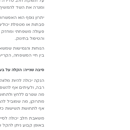
על תפוקת חלב סדירה גם
ומגרה את השד להמשיך 
יתרון נוסף הוא האפשר
סבתות או מטפלת יכולים
פעולה משפחתי ומחזק 
והטיפול בתינוק.
הנוחות והגמישות שמשא
בין חיי המשפחה, הקרייר
סיבה שנייה: הקלה על בעי
הנקה יכולה להיות מלווה
רבה, ולעיתים אף להשפ
מה שגורם ללחץ ולתחוש
מתרוקן, מה שמוביל להת
אף לתחושת תשישות כלל
משאבת חלב יכולה לסייע
באופן קבוע ניתן להקל 