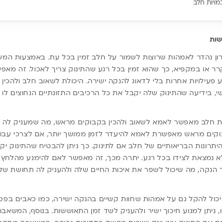
מויות חלב
שות
ן נהדר לאמהות שרוצות לשמור על חלב זמין בכל עת. באמצעות המש
ר או במקפיא, כך שהוא זמין בכל רגע שהתינוק צריך לאכול. זה מאפש
ע פעילויות אחרות בלי לדאוג להנקה ישירה. היכולת לשאוב חלב ולהכי
 בידיעה שהתינוק שלה יקבל את כל הרכיבים התזונתיים הנחוצים לו 
 חלב מאפשר לאמא לשאוב ולהכין בקבוקים מראש, מה שמעניק לה יו
וקים מראש מאפשרת לאמא להיעדר לזמן ממושך יותר, אם לצרכי עבודה
היתרונות הבריאותיים של חלב אם לתינוק. כך ניתן להבטיח שהתינוק יק
לא נמצאת לצידו בכל רגע. יתרה מכך, זה מאפשר לאם להימנע מהלחץ
ך הנקה, מה שיכול לשפר את איכות החיים שלה ולהעניק לה תחושת שלי
ול להקל גם על אמהות שחוות קשיים בהנקה ישירה, כמו כאבים בפט
 ניתן למנוע חיכוך ישיר ולהעניק לשד זמן התאוששות. בנוסף, המשאבה