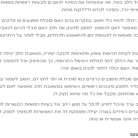
ל חלב בשד, מה שמפחית את הסיכוי לכאבים ולבעיות רפואיות נוספות
מי יורד, והסיכוי לגודש ולדלקות פוחת.
 יכולה להיות כלי חשוב במקרים בהם האם סובלת מפצעים או סדקים
מאפשר לאם להמשיך לספק לתינוק את חלב האם מבלי לגרום לכאבים 
ה מאפשרת לפטמות זמן להתאושש ולהחלים, מבלי לוותר על היתרונות
 לקחת תרופות שאינן מתאימות להנקה ישירה, משאבת חלב יכולה לש
 את החלב לפני תחילת הטיפול התרופתי, כך שהתינוק יוכל להמשיך ל
ל, האם יכולה לחזור להניק באופן ישיר.
 סובלת ממצבים כרוניים כמו סוכרת או יתר לחץ דם, חשוב לשמור ע
סדיר ולמנוע סיבוכים רפואיים. השימוש במשאבת חלב מאפשר לאם לשל
דא שהתינוק מקבל את כל מה שהוא זקוק לו.
ערך שיכול לסייע להקל על מגוון רחב של בעיות רפואיות הקשורות ל
ים הפיזיים בצורה יעילה ומספקת לה את האפשרות להמשיך לספק ל
 אינה אפשרית או נוחה.
נקה