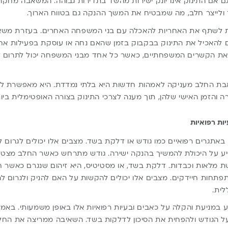
 אם התינוק אינו יונק ישירות מהשד בתדירות גבוהה. המשאבה מחקה
ולייצר חלב, מה שמבטיח את המשך ההנקה גם בטווח הארוך.
ות לשתף את האחריות להאכלה עם בני המשפחה האחרים. בעזרת משא
 להאכיל את התינוק בבקבוק בזמן שהאם נחה או עוסקת בפעילות אח
את הקשרים המשפחתיים, כאשר כל אחד מבני המשפחה יכול לתרום 
בת החלב מעניקה לאמהות חדשות היא בלתי נמדדת. היא מאפשרת לאמ
ה והזמן האישי שלהן, תוך מענה לצרכי התינוק בצורה האופטימלית ביות
ות רפואיות
 באתגרים רפואיים כמו גודש או דלקת בשד. מצבים אלו יכולים לגרום ל
יע על היכולת להמשיך בהנקה ישירה. גודש מתרחש כאשר החלב מצטבר
ת מלאות וכבדות. דלקת בשד, או מסטיטיס, היא זיהום שנגרם כאשר 
פתחות חיידקים. מצבים אלו יכולים להקשות על האם להניק ולגרום לה
ית.
 במניעת והקלה על כאבים ובעיות רפואיות אלו באופן משמעותי. בא
על הגודש ולהפחית את הסיכון לדלקות בשד. השאיבה ממריצה את הח