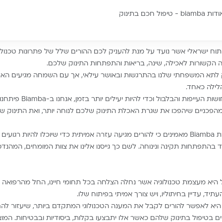
ת biamba - טיפול חכם בתינוק
ותג ופיתוח ישראלי אשר נועד על מנת להעניק לכם ההורים שלל של פתרונות טכנו
הקשורות לאכילה, שינה, בריאות והתפתחות התינוק שלכם.
 לתא המשפחתי שלנו בהתרגשות ובאושר עילאי, אך עם השמחה מגיעים האת
לילה כאחד.
על מנת להקל על תחושות העייפות ו
 ומהפכניים שיהפכו את שגרת האכלת התינוק שלכם לנוחה יותר, ואת התינוק ש
Biamba אנחנו בחברת Biamba מאמינים כי להורים מגיעה עזרה אמיתית כדי שיוכלו להיות ר
בהתפתחות תקינה ונינוחה. לשם כך גייסנו אלינו את צוות המומחים, המהנד
ל היא מעצמת טכנולוגיה אשר נחלה הצלחה בכל תחומי חיינו, החל מהרפואה 
תיד, עדיין בחיתוליו, ויש צורך אמיתי בפיתוח שלו.
 היא לאפשר להורים לקבל את המענה הטכנולוגי המתקדם ביותר, שיעזור ל
ם בטיפול בתינוק שלהם כאשר אלו יתבצעו בקלות, ביסודיות ובבטיחות. המוצר