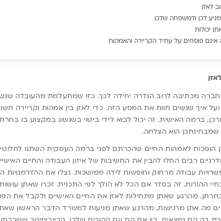
ב לאזן
מגיע לכן ולמשפחה שלכן
תן יכולות
 אינם פוסחים על עתיד הקריירה והאמהות
אזן
ברה מכתיבה לרוב הגדרה יחידה לכך. כזו שמתעלמת מהעובדה שנשי
ועל איך שנשים חוות את המסע הזה. כדי לאזן בין אמהות וקריירה חש
ן, ברמה האישית. זה יכול לבוא לידי ביטוי בשגשוג במקצוע בו בחרת
 שמבחינתכן הוא הצלחה.
 הופכות לאמהות החיים שהכרתם לפני ברמה העסקית השתנו לחלוטין,
רניים רבים החלו להבין את החשיבות של איזון העבודה והחיים האישיים
שרויות עבודה מרחוק וחופשות לידה ממושכות. נצלו את ההזדמנויות הלל
יי ההורות. זה בסדר אם הכל לא הולך לפי התכנית. זכרו שאתן עושות 
רתן. מהרגע שאתן מתחילות לאזן את החיים האישיים ולקבל את הפרו
ים מה אתן מרגישות, מהרגע שאתן מגיעות למשרד הדבר הראשון שאתן 
 בה הם נמצאים. בין אם הם עם ההורים שלכן, הבייביסיטר ששכרתן, 