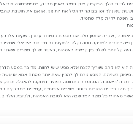
ים לבייבי שלך. הבקבוק מוכן תמיד באופן מדויק, בטפמרטורה אידיאלי
חששת שאין לך זמן בבוקר להאכיל את התינוק, או אם את חושבת שהבייב
י הפכה להיות קלה מתמיד.
ות
ביאמבה’, שקיות אחסון חלב אם חכמות במיוחד עבורך. שקיות אלו בע
ן פיה ייחודית למזיקה נוחה וקלה. לשקיות גם מד חום אידיאלי שמציג 
יה קל יותר לשלב בין קריירה לאמהות, כאשר יש לך מוצרים שאת יו
רה הוא לא קרב שצריך לנצח אלא מסע שיש לחוות. מדובר במסע הדרך
 סיפוק בשניהם. המסע גורם לך להבין שאת יותר מסתם אמא או אשת 
. חברת ‘
ביאמבה’
המתמחה בתחומה במוצרי תינוקות להאכלה נכונה, ש
יך תהיו בידיים הטובות ביותר. מוצרים איכותיים, עמידים במבדקים המ
שר מאחורי כל מוצר המחשבה היא לטובת האמהות, ולטובת הילדים.