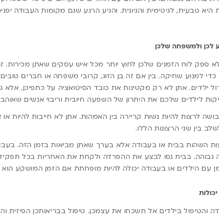
היא טבעית, לגיטימית והגיונית. והגיע הרגע שגם מקומות העבודה יפני
ע לכן ולמשפחה שלכן
 ספק לוח הזמנים שלכן לחוץ יותר מכל איש עסקים שאתן מכירות. ז
כדי למנוע שחיקה. בין אם זה בן הזוג, קרובי משפחה או חברים טובים ש
ול ילדים. אתן לא רק מקטינות את כובד הסיטואציה על כתפיכן, אלא
קות לילדים שלכם את היתרון של השפעה חיובית וריבוי אנשים שאוהבי
שה לרצות להיות נשות קריירה בין האמהות. אתן לא חייבות להיות או א
שלב בין שני הרצונות הללו.
 השהות בבית או בעבודה אלא בערך שאתן מביאות בזמן הזה. בעבודה
 גבוהה. בבית נסו לבצע את ההפרדה ולקחת את האחריות בכל תפקיד 
ן עם הילדים או בעבודה יכולה להיות מופחתת אם הזמן המושקע הוא א
יכולות
 והטיפול בילדים אל תשכחו את עצמכן. טיפול בבריאותכן הפיזית והנפ