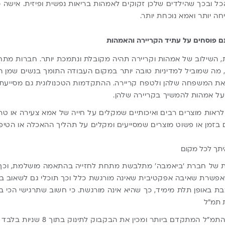
כל ובכך שהילדים שלכן זקוקים לאמהות בריאות נפשית ופיזית. אישה 
ה יותר ואמא נוכחת יותר.
נם פוסחים על עתיד הקריירה והאמהות
שילוב של אמהות וקריירה תהיה מקובלת ונתמכת יותר. חברות מתחי
, מה שמוביל למדיניות טובה יותר במקום העבודה התומך בנשים שמן 
 את המשפחה שלהן ולטפח קריירה. ההתקדמות הטכנולוגית גם מסייעת
על אמהות להמשיך בקריירה שלהן.
ראות מוצרים רבים ואיכותיים שמקלים על חייה של אמא צעירה או טריי
בזמן או פשוט מוצרים שמסייעים ומקלים על תהליך ההאכלה או הטיפו
תך לכל מקום
של חברת ‘ביאמבה’ מתלבשת מתחת לחזייה בהתאמה מושלמת, וכך 
שרת שאיבה אפקטיבית שאינה מורגשת כלל וכך תוכלי גם לשאוב בעב
 באופן תלת מימיד, כך שהיא אינה מורגשת. כי חשוב שתרגישי הכי בנ
ת תמ”ל
‘ביאמבה בר’, בר הכנת התמ”ל המתקדם ביות