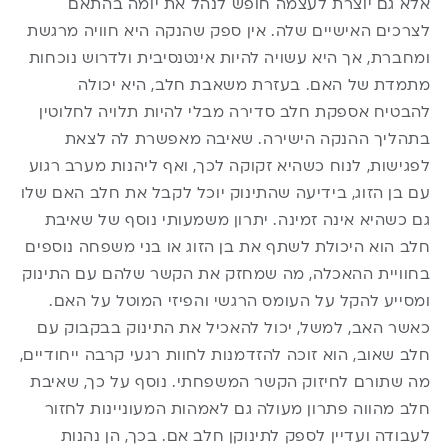
אלא גם יוצרת לעצמה חופש לנהל את יומה בהתאם
לצרכים האישיים שלה. אין ספק שהנקה היא חוויה מרגשת
ומחברת, אך היא עשויה להיות אינטנסיבית ולדרוש נוכחות
מתמדת של האם. בעזרת
משאבת חלב
, היא יכולה
להבטיח אספקת חלב סדירה מבלי להיות תלויה לחלוטין
בתהליך ההנקה הישירה. שאיבה מאפשרת לה לצאת
לפגישות, לנוח כשהיא זקוקה לכך, ואף ליהנות מערב רגוע
עם בן הזוג, בידיעה שהתינוק יוכל לקבל את חלב האם שלו
גם כשהיא אינה זמינה. יתרון משמעותי נוסף של שאיבת
חלב הוא היכולת לשתף את בן הזוג או בני משפחה נוספים
בחוויית ההאכלה, מה שמחזק את הקשר שלהם עם התינוק
ומסייע להקל על העומס הרגשי והפיזי המוטל על האם.
כאשר האב, למשל, יכול להאכיל את התינוק בבקבוק עם
חלב שאוב, הוא זוכה להזדמנות לחוות רגעי קרבה ייחודיים,
מה שתורם לחיזוק הקשר המשפחתי. נוסף על כך, שאיבת
חלב מהווה פתרון מעולה גם לאמהות המעוניינות לחזור
לעבודה ועדיין לספק לתינוקן חלב אם. בכך, הן נהנות