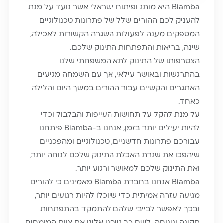
Biamba היא מותג ופיתוח ישראלי אשר נועד על מנת
להעניק לכם ההורים שלל של פתרונות טכנולוגיים
המספקים מענה לפעולות השגרה הקשורות לאכילה,
שינה, בריאות והתפתחות התינוק שלכם.
הצטרפותו של התינוק לתא המשפחתי שלנו
בהתרגשות ובאושר עילאי, אך עם השמחה מגיעים
האתגרים והקשיים עבור ההורים במשך היום והלילה
כאחד.
על מנת להקל על תחושות העייפות והבלבול וכדי
להיות יעילים יותר בזמן, אנחנו ב-Biamba פיתחנו
עבורכם פתרונות חדשניים, טכנולוגיים ומהפכניים
שיהפכו את שגרת האכלת התינוק שלכם לנוחה יותר,
ואת התינוק שלכם למאושר ורגוע יותר.
Biamba אנחנו בחברת Biamba מאמינים כי להורים
מגיעה עזרה אמיתית כדי שיוכלו להיות רגועים יותר,
ובכך לאפשר לבייבי שלהם להתמקד בהתפתחות
תקינה ונינוחה. לשם כך גייסנו אלינו את צוות המומחים,