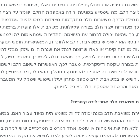
ממושכת בפגייה או במחלקת ילודים. במצבים כאלה, שימוש במשאבת 
 לייצר חלב, מה שמסייע במניעת ירידה באספקת החלב ושומר על רצף ה
ילת הדרך. משאבות חלב מתקדמות מצוידות בטכנולוגיות שמדמות את
ך מעודדות ייצור חלב בצורה פיזיולוגית. משאבות אלו פועלות ברמות ע
 כך שהאם יכולה לבחור את העוצמה והתדירות שמתאימות לה ולמנוע 
 נוסף הוא השימוש במשאבות חלב אלחוטיות, המאפשרות חופש תנועה ו
 מניתוח קיסרי או כאלו שרוצות לנהל את שגרת היום שלהן מבלי להי
לבש בנוחות מתחת לחזייה, כך שהאם יכולה להמשיך בשגרת חייה, לטפ
בצורה שקטה ודיסקרטית. מעבר לכך, האפשרות לשאוב חלב ולשמור
וג או לבני משפחה אחרים להשתתף בתהליך ההאכלה, מה שמסייע להפח
, השימוש במשאבת חלב מספק פתרון יעיל ושימושי שמקל על המעבר 
האם והבטחת אספקת חלב רציפה לתינוק.
 משאבת חלב אחרי לידה קיסרית?
רת משאבת חלב נכונה יכולה להיות משמעותית מאוד עבור האם, במיו
בזמן ההתאוששות. חשוב לבחור משאבה שמספקת נוחות מרבית, מפח
לא תחושת אי נוחות או עומס. אחד הגורמים המרכזיים שיש לקחת בח
שרויות להתאמת עוצמה יכולה לסייע לאם למצוא את הקצב המתאים 