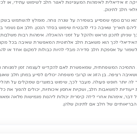
ה זו אידיאלית לאימהות המעוניינות לאגור חלב לשימוש עתידי, או לכ
לאי חלב לתינוק.
הוא גורם נוסף שמסייע בשמירה על שגרה נוחה. מומלץ להשתמש בשקיות 
עליהם תאריך שאיבה כדי להבטיח שימוש בסדר הנכון. חלב אם נשמר 
ך שניתן לתכנן מראש ולהקל על זמני ההאכלה. אימהות רבות משלבות
האידיאלי לכך הוא משאבת חלב אלחוטית המאפשרת שאיבה בכל מקום
ן לשמור על אספקת חלב סדירה מבלי להיות כבולות למקום אחד או להר
א התמיכה המשפחתית, שמאפשרת לאם להקדיש לעצמה זמן למנוחה ול
איבה רציפה. בן הזוג או קרובי משפחה יכולים לסייע במתן חלב שאוב
לה יותר חופש פעולה. מעבר לכך, שימוש במוצרים שמקלים על תהליך
 ייעודיות למשאבות חלב, ושקיות אחסון איכותיות, יכולים להפוך את כל
 דבר, אימהות אחרי לידה קיסרית יכולות ליהנות מגמישות מלאה ומאורח
הבריאותיים של חלב אם לתינוק שלהן.