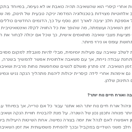
 אחרי קיסרי הוא שהשאיבה תהיה כואבת או לא נעימה, במיוחד בתק
אלחוטיות מצוידות בטכנולוגיה המדמה יניקה טבעית של תינוק, מה 
אספקת חלב יציבה לאורך זמן. נוסף על כך, הדגמים החדשים כוללים
 השאיבה ועוצמתה, מה שהופך את כל החוויה לקלה ואינטואיטיבית י
Biamba Pump אף מציעות מצבי שאיבה מותאמים אישית, כך שכל אם יכולה לבחור א
ושת עומס או גירוי מיותר.
ת לשלב שאיבה עם פעילות יומיומית, מבלי להיות מוגבלת למקום מסוי
תחנת עבודה נייחת, אך עם משאבה אלחוטית אפשר להמשיך בשגרה, ל
זמן השאיבה. זהו פתרון מושלם לנשים שמחפשות נוחות מרבית ושאיב
גם אימהות אחרי לידה קיסרית יכולות ליהנות מתהליך הנקה נגיש וגמ
 התינוק שלהן.
ה ואורח חיים נוח יותר?
וניהול אורח חיים נוח יותר הוא אתגר עבור כל אם טרייה, אך במיוחד 
תר מנוחה ותכנון נכון של השגרה. על מנת להבטיח חוויית הנקה ושאיבה
 ויאפשרו לאם לנהל את יומה בצורה גמישה. אחת השיטות היעילות ביו
ב משני השדיים במקביל ובכך להפחית משמעותית את זמן השאיבה 