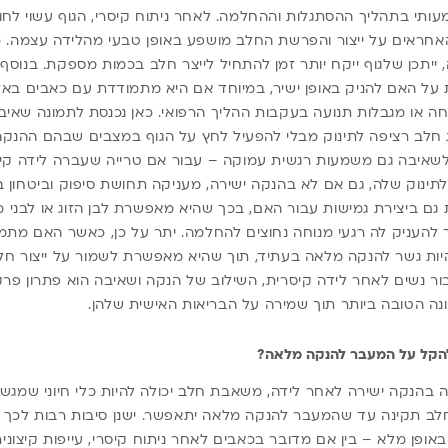
ותי בתהליך ההסתגלות וההחלמה. לאחר ניתוח קיסרי, הגוף עשוי לחוות
האחראים על ייצור והפרשת החלב מושפע באופן טבעי מהלידה עצמה.
, ייתכן שלגוף ייקח יותר זמן להתחיל לייצר חלב בכמות מספקת. בנוסף
על האם להניק באופן ישיר, במיוחד אם היא מתמודדת עם כאבים באזור
חה או מגבלות תנועה בעקבות ההליך הרפואי. כאן נכנסת לתמונה שא
לב רציפה לתינוק מבלי להפעיל לחץ על הגוף במצבים שבהם ההנקה
לשאיבה גם משמעות רגשית עמוקה – עבור אם טרייה שעברה לידה קיס
ינוק שלה, גם אם לא בהנקה ישירה, מעניקה תחושת סיפוק וביטחון ב
 גם ביצירת גמישות עבור האם, בכך שהיא מאפשרת לבן הזוג או לבני 
העניק לה רגעי מנוחה נחוצים להחלמה. יתר על כן, כאשר האם מתמו
יות גשר להנקה מלאה בעתיד, תוך שהיא מאפשרת לשמור על ייצור חלב 
ר נשים לאחר לידה קיסרית, השילוב של הנקה ושאיבה הוא פתרון פר
ונה הטובה ביותר תוך שמירה על הבריאות האישית שלהן.
להקל על המעבר להנקה מלאה?
 בהנקה ישירה לאחר לידה,
משאבת חלב
יכולה להיות כלי חיוני שמג
ב תקינה עד שהמעבר להנקה מלאה יתאפשר. ישנן סיבות רבות לכך 
ופן מלא – בין אם מדובר בכאבים לאחר ניתוח קיסרי, עייפות קיצוני