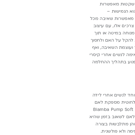
ב שקטות מאפשרות
וא הגמישות –
הן מאפשרות שאיבה מכל
רכים אלו, עם עיצוב
נוחה במיטה או תוך
 להקל על האם ולחסוך
ועוצמת השאיבה, ואף
מה לנשים אחרי קיסרי
לפגוע בתהליך ההחלמה
חד לנשים אחרי לידה
אלחוטית מספקת לאם
את החופש לשאוב מכל מקום וללא תלות בכבלים או בחיבור לחשמל. משאבות מתקדמות כמו Biamba Pump Soft
פשר לאם לשאוב בזמן שהיא
שהן מתלבשות בצורה
מה ולא פולשנית.