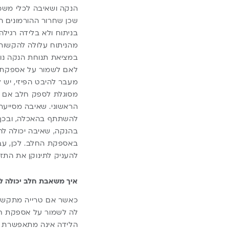
הנקה ושאיבה לכלי משמע
שכן שחרור ההורמונים 
בניתוח ולא בלידה רגילה
מהניתוח עלולה להקשות 
במציאת תנוחת הנקה נו
לאם לשמור על אספקת ח
מעבר להיבט הפיזי, יש 
מסוגלת לספק חלב אם לת
הראשוני. שאיבה מסייעת
להשתתף בהאכלה, ובכך ל
בהנקה, שאיבה יכולה לה
באספקת החלב. לכן, עבו
להעניק לתינוקן את התז
איך משאבת חלב יכולה 
כאשר אם טרייה מתקשה
לה לשמור על אספקת חל
הלידה אינה מתאפשרת בא