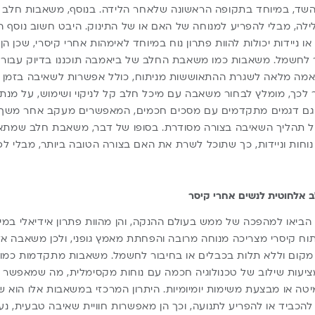
 השד, במיוחד בתקופה הראשונה שלאחר הלידה. בנוסף, משאבות חל
לה, מבלי להפריע למנוחה של האם או של התינוק. היבט חשוב נוסף ה
 ניידות יכולות להוות פתרון נוח במיוחד לאימהות אחרי קיסרי, שכן 
לחשמל. משאבות כמו משאבת החלב של ביאמבה תוכננו בדיוק עבור צ
אמה מלאה לשגרת ההתאוששות מניתוח, כולל אפשרות לשאיבה בזמן מ
ר לכך, מומלץ לבחור משאבה עם מיכל חלב קל לניקוי ושימוש, על מנת
נם גם דגמים מתקדמים עם מסכים חכמים, המאפשרים מעקב אחר משך 
ול תהליך השאיבה בצורה מסודרת. בסופו של דבר, משאבת חלב שמתאי
, נוחות וניידות, כך שתוכל לשרת את האם בצורה הטובה ביותר, מבלי 
 אלחוטית לנשים אחרי קיסר
ביאו למהפכה של ממש בעולם ההנקה, והן מהוות פתרון אידיאלי במיו
תוח קיסרי מצריכה מנוחה מרובה והפחתת מאמץ גופני, ולכן משאבה 
Biamba Pump Pro מציעות שילוב של טכנולוגיה חכמה עם נוחות מקסימלית, מה שמא
טה או מבצעת משימות יומיומיות. היתרון המרכזי במשאבות אלו הוא 
הכביד או להפריע לתנועה, וכך הן מאפשרות חוויית שאיבה טבעית, נעי