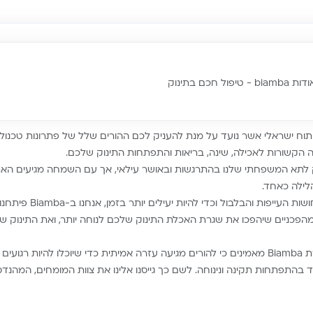
ת biamba - טיפול חכם בתינוק
ותג ופיתוח ישראלי אשר נועד על מנת להעניק לכם ההורים שלל של פתרונות טכנו
הקשורות לאכילה, שינה, בריאות והתפתחות התינוק שלכם.
 לתא המשפחתי שלנו בהתרגשות ובאושר עילאי, אך עם השמחה מגיעים האת
לילה כאחד.
על מנת להקל על תחושות העייפות ו
 ומהפכניים שיהפכו את שגרת האכלת התינוק שלכם לנוחה יותר, ואת התינוק ש
Biamba אנחנו בחברת Biamba מאמינים כי להורים מגיעה עזרה אמיתית כדי שיוכלו להיות ר
בהתפתחות תקינה ונינוחה. לשם כך גייסנו אלינו את צוות המומחים, המהנד