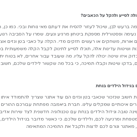
ולה לסייע ולהקל על הכאבים?
ה ברעש לבן, שיכול לעזור להסיח את דעתם מאי נוחות ובכי. כמו כן, 
נעימה ופסטורלית מספקת ביטחון מרגיע ונעים. שמרו על הסביבה רגועה
ם אורות, משחקים או רעשים חזקים מדי. הקלה על כאבי בטן וגזים אצל 
 ושיטות עדינות אלה, תוכלו לסייע לתינוק לקבל הקלה משמעותית בכא
לבדוק איזו שיטה יכולה להקל עליו. מה שעובד עבור אחרים, לא בטוח ית
ם, בדקו שיטות וקבלו תמיכה, כי בכל מה שקשור לילדים שלכם, חשוב 
 בגידול הילדים בנחת
חשוב שנזכור שכאבי בטן וגזים הם עוד אתגר שצריך להתמודד איתו 
רים איכותיים שמקלים עלינו. חברת
ביאמבה
מפתחת עבורכם ההורים מו
ה טובה וגידול הילדים בנחת עם טכנולוגיה חדשנית לצד שירות אדיב וסב
מטפחת ומרגיעה לכם, ולילדים שלכם. כי כאשר מדובר בגידול הילדים, 
 מאתגר וגורם לכם לרצות ולקבל את התמיכה המתאימה