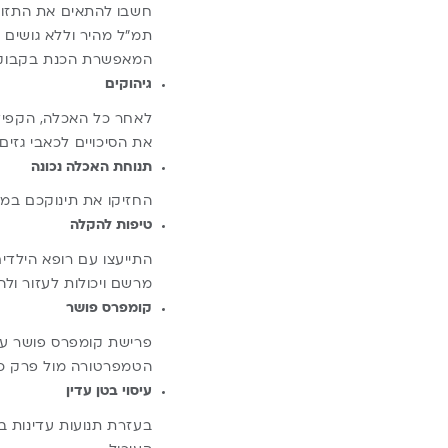
חשבו להתאים את התזונה
תמ”ל מהיר וללא גושים 
המאפשרת הכנת בקבוק תמ”ל בתוך 8 שניות, בטמפרטורה 
גיהוקים
לאחר כל האכלה, הקפידו
את הסיכויים לכאבי גזים.
תנוחת האכלה נכונה
החזיקו את תינוקכם במצב
טיפות להקלה
התייעצו עם רופא הילדי
מרשם ויכולות לעזור ולהק
קומפרס פושר
פרישת קומפרס פושר על 
הטמפרטורה מול פרק כף
עיסוי בטן עדין
בעזרת תנועות עדינות בכ