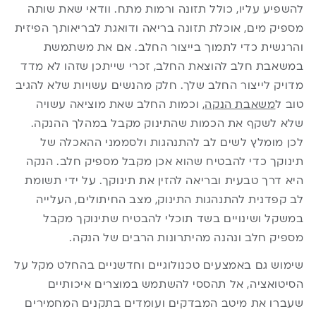
להשפיע עליו, כולל תזונה ורמות מתח. וודאי שאת שותה
מספיק מים, אוכלת תזונה בריאה ודואגת לבריאותך הפיזית
והרגשית כדי לתמוך בייצור החלב. אם את משתמשת
במשאבת חלב להוצאת החלב, זכרי שייתכן שזהו לא מדד
מדויק לייצור החלב שלך. חלק מהנשים עשויות שלא להגיב
טוב ל
משאבת הנקה
, וכמות החלב שאת מוציאה עשויה
שלא לשקף את הכמות שהתינוק מקבל במהלך ההנקה.
לכן מומלץ לשים לב להתנהגות ולסממני ההאכלה של
תינוקך כדי להבטיח שהוא אכן מקבל מספיק חלב. הנקה
היא דרך טבעית ובריאה להזין את תינוקך. על ידי תשומת
לב קפדנית להתנהגות התינוק, מצב החיתולים, העלייה
במשקל ושינויים בשד תוכלי להבטיח שתינוקך מקבל
מספיק חלב ונהנה מהיתרונות הרבים של הנקה.
שימוש גם באמצעים טכנולוגיים וחדשניים בהחלט מקל על
הסיטואציה, אל תהססי להשתמש במוצרים איכותיים
שעברו את מיטב המבדקים ועומדים בתקנים המחמירים