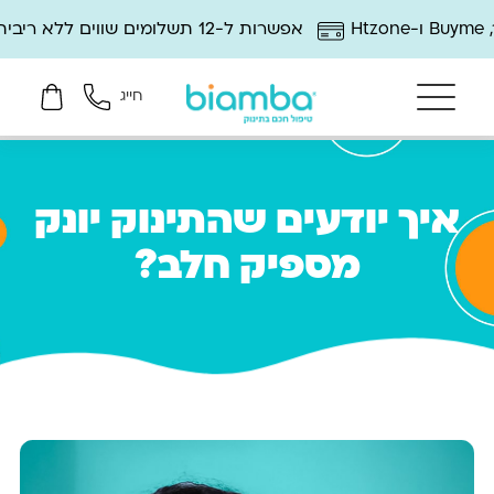
אפשרות ל-12 תשלומים שווים ללא ריבית
חייג
איך יודעים שהתינוק יונק
מספיק חלב?