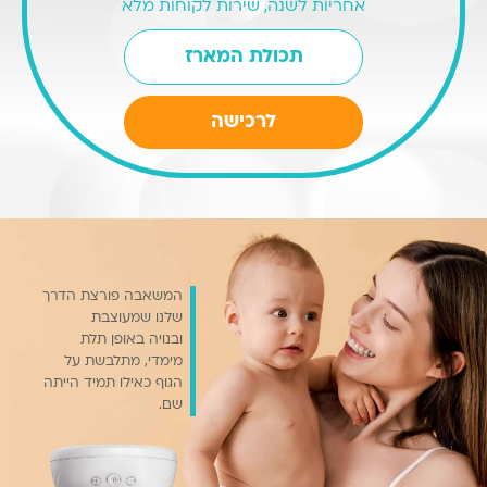
אחריות לשנה, שירות לקוחות מלא
תכולת המארז
המחיר
המחיר
לרכישה
הנוכחי
המקורי
היה:
הוא:
₪1,290.
₪940.
המשאבה פורצת הדרך
שלנו שמעוצבת
ובנויה באופן תלת
מימדי, מתלבשת על
הגוף כאילו תמיד הייתה
שם.